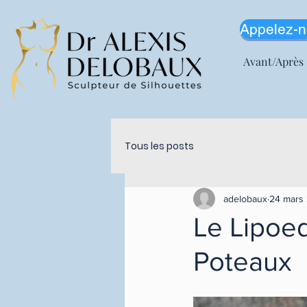
Appelez-n
Avant/Après
Tous les posts
adelobaux
24 mars
Le Lipoe
Poteaux