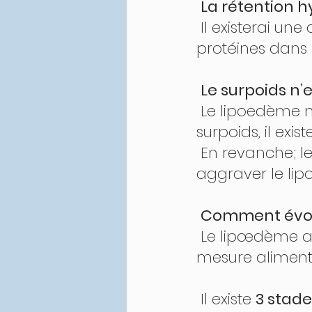
La rétention h
 Il existerai une augmentation de l’accumulation des liquides et 
protéines dans l
Le surpoids n’
 Le lipoedème ne touche pas préférentiellement les personnes en 
surpoids, il ex
 En revanche; le surpoids et une alimentation trop riche contribuent à 
aggraver le lip
Comment évol
 Le lipœdème aura tendance à s’aggraver avec le temps et aucune 
mesure alimenta
 Il existe 
3 stade