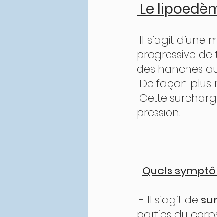
 Le lipoedè
 Il s’agit d’une maladie chronique qui provoque une accumulation 
progressive de 
des hanches aux
 De façon plus 
 Cette surcharge s’accompagne d’oedème et de douleur à la 
pression. 
Quels sympto
 - Il s’agit de 
su
parties du corp