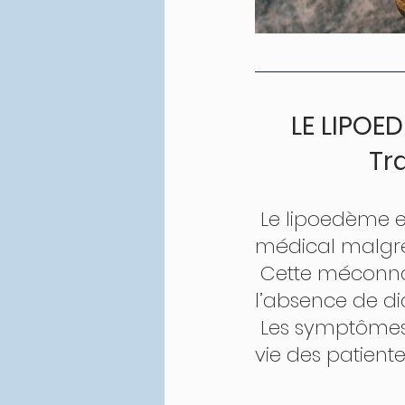
LE LIPOE
    
 Le lipoedème est une pathologie largement méconnue du corps 
médical malgré
 Cette méconnaissance occasionne des diagnostics tardifs voire 
l’absence de di
 Les symptômes de cette maladie impactent fortement la qualité de 
vie des patientes