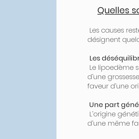
Quelles s
 Les causes restent assez obscures mais les dernières études 
désignent quel
Les déséquil
 Le lipoedème se déclenche généralement à la puberté ou au cours 
d’une grossesse
faveur d’une or
Une part géné
 L’origine génétique est également suspectée puisque les membres 
d’une même fam