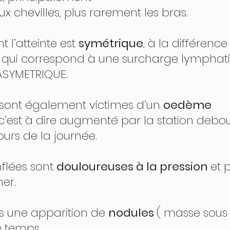
x chevilles, plus rarement les bras. 
t l’atteinte est 
symétrique
, à la différence
qui correspond à une surcharge lymphat
 ASYMETRIQUE. 
s sont également victimes d’un 
oedème 
 c’est à dire augmenté par la station debou
rs de la journée. 
flées sont 
douloureuses à la pression 
et 
er.
fois une apparition de 
nodules 
( masse sous 
e temps. 