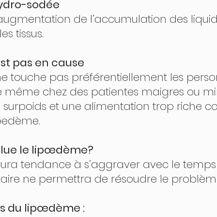
ydro-sodée 
es tissus. 
est pas en cause 
iste même chez des patientes maigres ou mi
oedème. 
ue le lipœdème? 
ire ne permettra de résoudre le problème
s du lipœdème : 