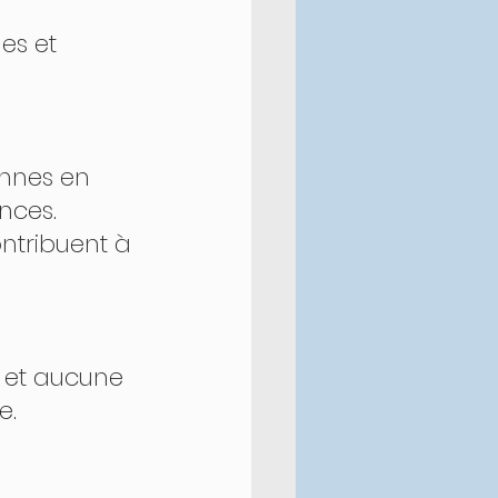
nces. 
. 