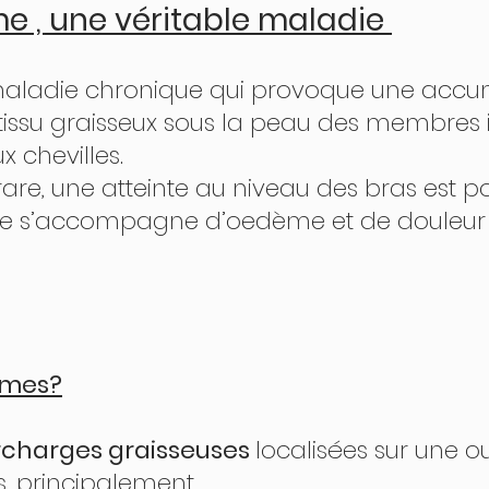
me , une véritable maladie 
tissu graisseux sous la peau des membres inf
 chevilles.
rare, une atteinte au niveau des bras est po
̂mes?
rcharges graisseuses 
localisées sur une o
s, principalement 