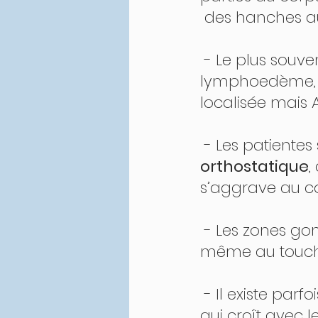
 des hanches au
 - Le plus souven
lymphoedème, 
localisée mais
 - Les patiente
orthostatique
,
s’aggrave au cou
 - Les zones gon
même au touch
 - Il existe par
qui croît avec l