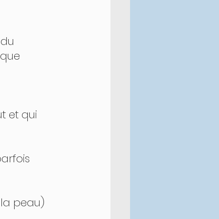
 du 
ique 
t et qui 
parfois 
la peau) 