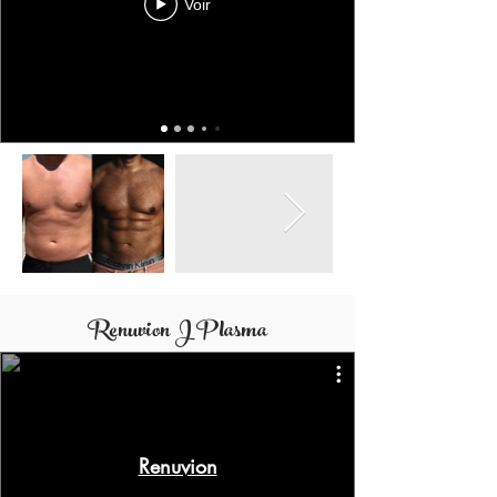
Voir
Renuvion J Plasma
Renuvion