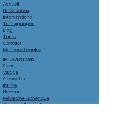
Accueil
Dr Delobaux
Interventions
Témoignages
Blog
Tarifs
Contact
Mentions Légales
INTERVENTIONS
Seins
Visage
Silhouette
Intime
Homme
Médecine Esthétique
Chirurgie Réparatrice
DERNIERS ARTICLES
La Liposuccion assistée par vibrations, une
révolution pour les patients ?
Optimiser son résultat cicatriciel , c’est